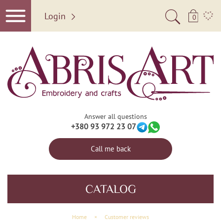
Login
0
Answer all questions
+380 93 972 23 07
Call me back
CATALOG
Home
×
Customer reviews