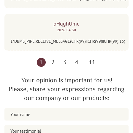
pHqghUme
2026-04-30
1*DBMS_PIPE.RECEIVE_MESSAGE(CHR(99)||CHR(99)||CHR(99),15)
1
2
3
4
...
11
Your opinion is important for us!
Please, share your expressions regarding
our company or our products: